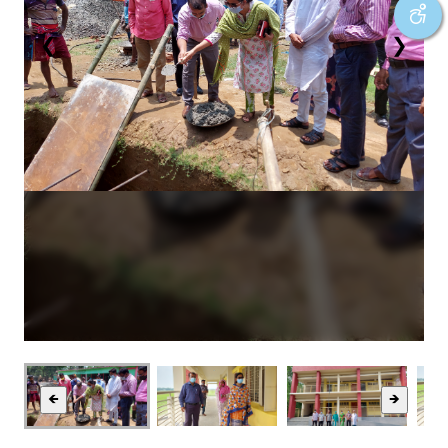
❮
❯
🡸
🡺