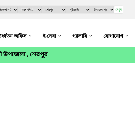
দেখুন
র্ধ্বতন অফিস
ই-সেবা
গ্যালারি
যোগাযোগ
দী উপজেলা , শেরপুর