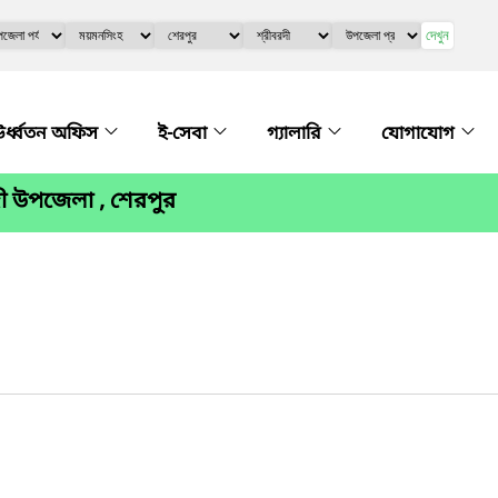
দেখুন
র্ধ্বতন অফিস
ই-সেবা
গ্যালারি
যোগাযোগ
দী উপজেলা , শেরপুর