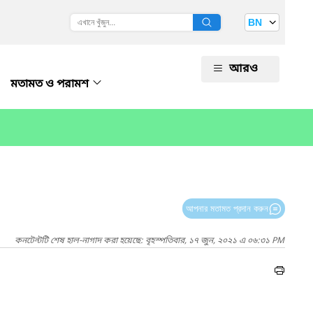
BN
আরও
মতামত ও পরামশ
আপনার মতামত প্রদান করুন
কনটেন্টটি শেষ হাল-নাগাদ করা হয়েছে: বৃহস্পতিবার, ১৭ জুন, ২০২১ এ ০৬:৩১ PM