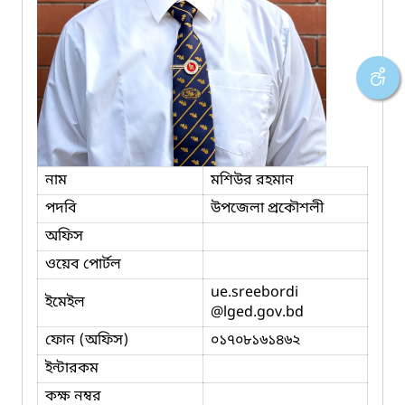
নাম
মশিউর রহমান
পদবি
উপজেলা প্রকৌশলী
অফিস
ওয়েব পোর্টল
ue.sreebordi
ইমেইল
@lged.gov.bd
ফোন (অফিস)
০১৭০৮১৬১৪৬২
ইন্টারকম
কক্ষ নম্বর