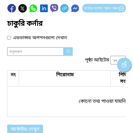
আপনার মতামত প্রদান করুন
চাকুরি কর্নার
এডভান্সড অপশনগুলো দেখান
পৃষ্ঠা আইটেম
নং
শিরোনাম
পিডিএ
সংযুক্ত
কোনো তথ্য পাওয়া যায়নি।
আর্কাইভ দেখুন